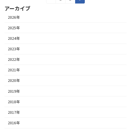
定
定
定
稿
アーカイブ
ペ
ペ
ペ
ー
ー
ー
2026年
の
ジ
ジ
ジ
2025年
ペ
2024年
ー
2023年
ジ
2022年
送
2021年
り
2020年
2019年
2018年
2017年
2016年