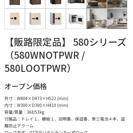
【販路限定品】 580シリーズ
（580WNOTPWR /
580LOOTPWR）
オープン価格
外寸：W404×D473×H522 (mm)
内寸：W300×D300×H410 (mm)
容量/質量：36ℓ/53kg
付属品：トレイ１、棚板１、説明書、保証書、単三電池４本、盗
難防止アラーム
ロック方式：OTPデジタルテンキー式ロック