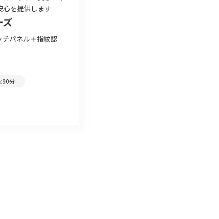
安心を提供します
ーズ
ッチパネル＋指紋認
火90分