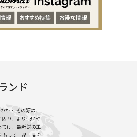
ブランド
のか？ その源は、
に因り、より使いや
っては、最新鋭の工
をもって一品一品を