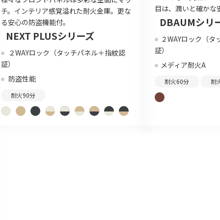
目は、潤いと確かな
チ。インテリア感覚溢れた耐火金庫。更な
DBAUMシリ
る安心の防盗機能付。
NEXT PLUSシリーズ
２WAYロック（タ
証）
２WAYロック（タッチパネル＋指紋認
証）
メディア耐火A
防盗性能
耐火60分
耐
耐火90分