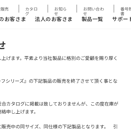
扱販売
カタロ
お知ら
お問い合わ
番号
グ
せ
せ
書
のお客さま
法人のお客さま
製品一覧
サポー
せ
し上げます。平素より当社製品に格別のご愛顧を賜り厚く
ーフシリーズ』の下記製品の販売を終了させて頂く事とな
総合カタログに掲載は致しておりませんが、この度在庫が
連絡申し上げます。
に販売中の同サイズ、同仕様の下記製品となります。 引