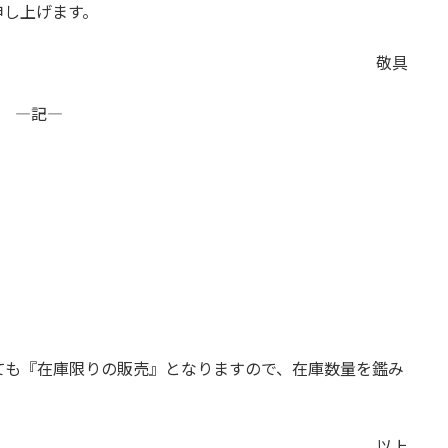
申し上げます。
敬具
―記―
しても『在庫限りの販売』となりますので、在庫数量を鑑み
以上