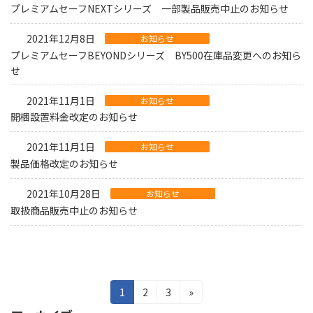
プレミアムセーフNEXTシリーズ 一部製品販売中止のお知らせ
2021年12月8日
お知らせ
プレミアムセーフBEYONDシリーズ BY500在庫品変更へのお知ら
せ
2021年11月1日
お知らせ
開梱設置料金改定のお知らせ
2021年11月1日
お知らせ
製品価格改定のお知らせ
2021年10月28日
お知らせ
取扱商品販売中止のお知らせ
投
固
固
固
1
2
3
»
定
定
定