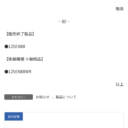
敬具
―記―
【販売終了製品】
●125EN88
【後継機種 ※継続品】
●125EN88WR
以上
お知らせ
、
製品について
カテゴリー
前の記事