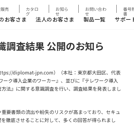
公開のお知らせ 結果公開
扱販売
カタロ
お知ら
お問い合わ
番号
グ
せ
せ
書
のお客さま
法人のお客さま
製品一覧
サポー
識調査結果 公開のお知ら
//diplomat-jpn.com）（本社：東京都大田区、代表
テレワーク導入企業のワーカー』、並びに『テレワーク導入
管方法』に関する意識調査を行い、調査結果を発表しまし
や重要書類の流出や紛失のリスクが高まっており、セキュ
理を徹底させることに対して、多くの回答が得られまし