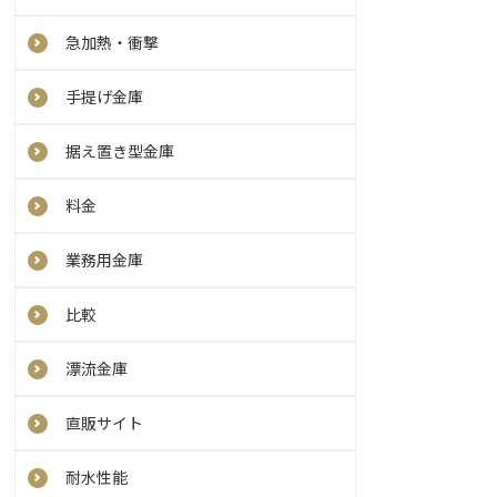
急加熱・衝撃
手提げ金庫
据え置き型金庫
料金
業務用金庫
比較
漂流金庫
直販サイト
耐水性能