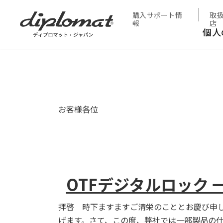
HOME
お知らせ
OTFデジタルロック 一部操作方法
購入サポート情
取
報
店
個人
お客様各位
OTFデジタルロック
拝啓 時下ますますご清栄のこととお慶び申
げます。さて、この度、弊社では一部製品の