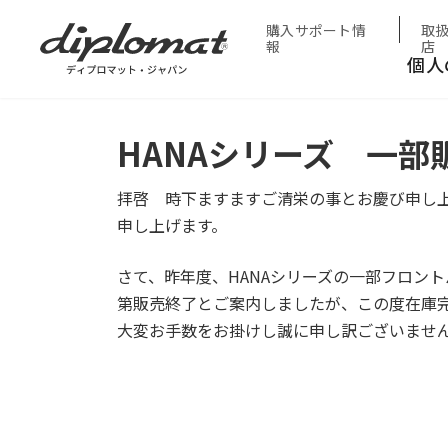
HOME
お知らせ
HANAシリーズ 一部販売終了のお
購入サポート情
取
報
店
個人
HANAシリーズ 一部
拝啓 時下ますますご清栄の事とお慶び申し
申し上げます。
さて、昨年度、HANAシリーズの一部フロン
第販売終了とご案内しましたが、この度在庫
大変お手数をお掛けし誠に申し訳ございませ