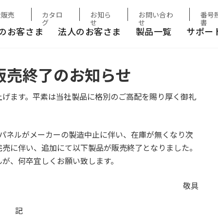
知らせ
扱販売
カタロ
お知ら
お問い合わ
番号
グ
せ
せ
書
のお客さま
法人のお客さま
製品一覧
サポー
販売終了のお知らせ
上げます。平素は当社製品に格別のご高配を賜り厚く御礼
トパネルがメーカーの製造中止に伴い、在庫が無くなり次
完売に伴い、追加にて以下製品が販売終了となりました。
んが、何卒宜しくお願い致します。
敬具
記