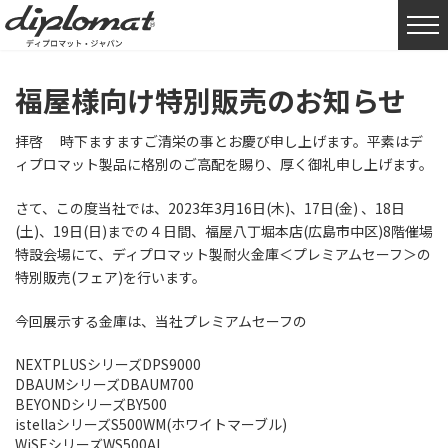
HOME
お知らせ
福屋様向け特別販売のお知らせ
福屋様向け特別販売のお知らせ
拝啓 時下ますますご清栄の事とお慶び申し上げます。平素はデ
ィプロマット製品に格別のご高配を賜り、厚く御礼申し上げます。
さて、この度当社では、2023年3月16日(木)、17日(金) 、18日
(土)、19日(日)までの４日間、福屋八丁堀本店(広島市中区)8階催場
特設会場にて、ディプロマット製耐火金庫＜プレミアムセーフ＞の
特別販売(フェア)を行います。
今回展示する金庫は、当社プレミアムセーフの
NEXTPLUSシリーズDPS9000
DBAUMシリーズDBAUM700
BEYONDシリーズBY500
istellaシリーズS500WM(ホワイトマーブル)
WiSEシリーズWS500AL