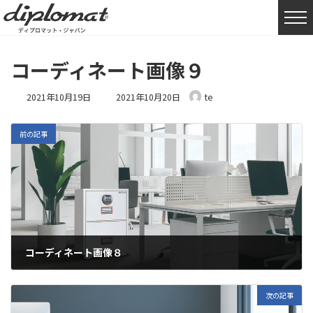
HOME
コーディネート
コーディネート画像９
コーディネート画像９
最
2021年10月19日
2021年10月20日
te
終
更
新
前の記事
日
時
:
コーディネート画像８
2021年10月19日
次の記事